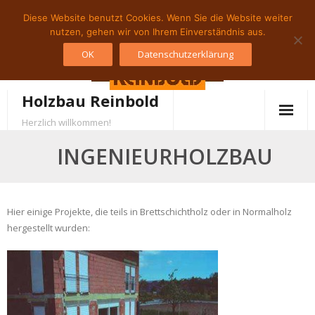
Diese Website benutzt Cookies. Wenn Sie die Website weiter
Skip
nutzen, gehen wir von Ihrem Einverständnis aus.
to
OK
Datenschutzerklärung
content
Holzbau Reinbold
Herzlich willkommen!
INGENIEURHOLZBAU
Hier einige Projekte, die teils in Brettschichtholz oder in Normalholz
hergestellt wurden: